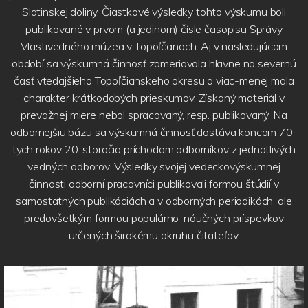
Slatinskej doliny. Čiastkové výsledky tohto výskumu boli
publikované v prvom (a jedinom) čísle časopisu Správy
Vlastivedného múzea v Topoľčanoch. Aj v nasledujúcom
období sa výskumná činnosť zameriavala hlavne na severnú
časť vtedajšieho Topoľčianskeho okresu a viac-menej mala
charakter krátkodobých prieskumov. Získaný materiál v
prevažnej miere nebol spracovaný, resp. publikovaný. Na
odbornejšiu bázu sa výskumná činnosť dostáva koncom 70-
tych rokov 20. storočia príchodom odborníkov z jednotlivých
vedných odborov. Výsledky svojej vedeckovýskumnej
činnosti odborní pracovníci publikovali formou štúdií v
samostatných publikáciách a v odborných periodikách, ale
predovšetkým formou populárno-náučných príspevkov
určených širokému okruhu čitateľov.