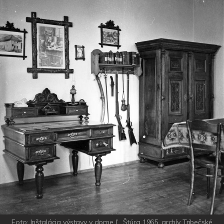
Foto: Inštalácia výstavy v dome Ľ. Štúra 1965, archív Tribečské