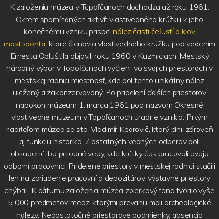
K založeniu múzea v Topoľčanoch dochádza až roku 1961.
Okrem spomínaných aktivít vlastivedného krúžku k jeho
konečnému vzniku prispel
nález časti čeľustí a klov
mastodonta
, ktoré členovia vlastivedného krúžku pod vedením
Ernesta Opluštila objavili roku 1960 v Kuzmiciach. Mestský
národný výbor v Topoľčanoch vyčlenil vo svojich priestoroch v
mestskej radnici miestnosť, kde bol tento unikátny nález
uložený a zakonzervovaný. Po pridelení ďalších priestorov
napokon múzeum 1. marca 1961 pod názvom Okresné
vlastivedné múzeum v Topoľčanoch úradne vzniklo. Prvým
riaditeľom múzea sa stal Vladimír Kedrovič, ktorý plnil zároveň
aj funkciu historika. Z ostatných vedných odborov boli
obsadené iba prírodné vedy, kde krátky čas pracovali dvaja
odborní pracovníci. Pridelené priestory v mestskej radnici stačili
len na zariadenie pracovní a depozitárov, výstavné priestory
chýbali. K dátumu založenia múzea zbierkový fond tvorilo vyše
5 000 predmetov, medzi ktorými prevahu mali archeologické
nálezy. Nedostatočné priestorové podmienky, absencia