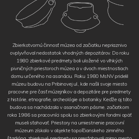
Zbierkotvornú činnosť múzea od začiatku nepriaznivo
ovplyvňoval nedostatok vhodných depozitárov. Do roku
1980 zbierkové predmety boli uložené vo vlhkých
pivničných priestoroch múzea a v dvoch miestnostiach
domu určeného na asanáciu. Roku 1980 MsNV pridelil
múzeu budovu na Pribinovej ul., kde našli svoje miesto
pracovne pre časť múzejníkov a depozitáre pre predmety
z histórie, etnografie, archeológie a botaniky. Keďže aj táto
budova sa nachádzala v asanačnom pásme, začiatkom
roka 1986 sa pracovníci spolu so zbierkovými fondmi opäť
museli sťahovať. Priestory na umiestnenie pracovní
múzeum získalo v objekte topoľčianskeho zimného
štadióna, zbierkové predmety sa presťahovali mimo mesto