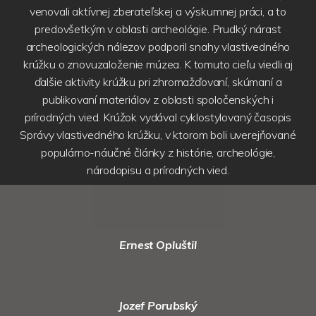
venovali aktívnej zberateľskej a výskumnej práci, a to
predovšetkým v oblasti archeológie. Prudký nárast
archeologických nálezov podporil snahy vlastivedného
krúžku o znovuzaloženie múzea. K tomuto cieľu viedli aj
ďalšie aktivity krúžku pri zhromažďovaní, skúmaní
a
publikovaní materiálov z oblasti spoločenských i
prírodných vied. Krúžok vydával cyklostylovaný časopis
Správy vlastivedného krúžku, v ktorom boli uverejňované
populárno-náučné články z histórie, archeológie,
národopisu a prírodných vied.
Ernest Opluštil
Jozef Porubský