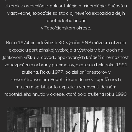
zbierok z archeológie, paleontológie a mineralógie. Súčasťou
vlastivednej expozície sa stala aj neveľká expozícia z dejín
robotníckeho hnutia
v Topoľčianskom okrese.
Roku 1974 pri príležitosti 30. výročia SNP múzeum otvorilo
expozíciu partizánskej výzbroje a výstroja v bunkroch na
Jankovom vŕšku. Z dôvodu opakovaných krádeží a nemožnosti
zabezpečenia ochrany predmetov, expozícia bola roku 1991
zrušená. Roku 1977, po získaní priestorov v
zrekonštruovanom Robotníckom dome v Topoľčanoch,
múzeum sprístupnilo expozíciu venovanú dejinám
robotníckeho hnutia v okrese, ktorá bola zrušená roku 1990.