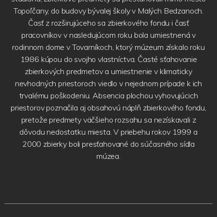
Topoľčany, do budovy bývalej školy v Malých Bedzanoch.
Časť z rozširujúceho sa zbierkového fondu i časť
pracovníkov v nasledujúcom roku bola umiestnená v
rodinnom dome v Tovarníkoch, ktorý múzeum získalo roku
1986 kúpou do svojho vlastníctva. Časté sťahovanie
zbierkových predmetov a umiestnenie v klimaticky
nevhodných priestoroch viedlo v nejednom prípade k ich
trvalému poškodeniu. Absencia plochou vyhovujúcich
priestorov poznačila aj obsahovú náplň zbierkového fondu,
pretože predmety väčšieho rozsahu sa nezískavali z
dôvodu nedostatku miesta. V priebehu rokov 1999 a
2000 zbierky boli presťahované do súčasného sídla
múzea.