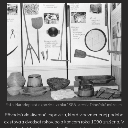
Foto: Národopisná expozícia z roku 1985., archív Tribečské múzeum.
Pôvodná vlastivedná expozícia, ktorá v nezmenenej podobe
existovala dvadsať rokov, bola koncom roka 1990 zrušená. V