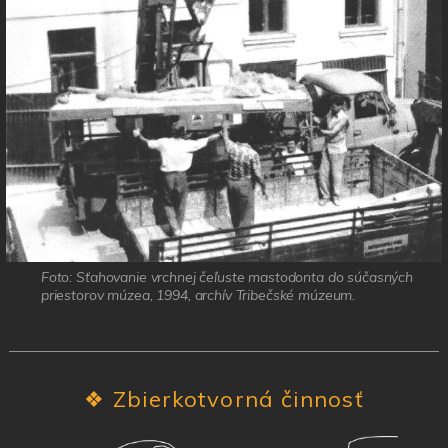
Foto: Sťahovanie vrchnej čeľuste mastodonta do súčasných
priestorov múzea, 1994, archív Tribečské múzeum.
❖
Zbierkotvorná činnosť