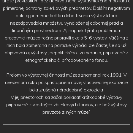
určité provizórium, bez adekvátneho výstavníckeho mobiliáru a
primeranej ochrany zbierkových predmetov. Ďalším negatívom
bola aj pomerne krátka doba trvania výstav, ktorá
nezodpovedala množstvu vynaloženej odbornej práci a
finančným prostriedkom. Aj napriek týmto problémom
pracovníci múzea ročne pripravili okolo 5-6 výstav. Väčšina z
nich bola zameraná na politické výročia, ale častejšie sa už
objavovali aj výstavy „nepolitického“ zamerania, pripravené z
etnografického či prírodovedného fondu.
Prelom vo výstavnej činnosti múzea znamenal rok 1991. V
uvedenom roku po sprístupnení novej vlastivednej expozície
bola zrušená národopisná expozícia.
V jej priestoroch sa začali poriadať krátkodobé výstavy
pripravené z vlastných zbierkových fondov, ale tiež výstavy
prevzaté z iných múzeí.