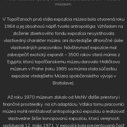
múzeum.
V Topoľčanoch prvá stála expozícia múzea bola otvorená roku
1964 a jej obsahovú náplň tvorila antropológia. Vzhľadom na
zloženie zbierkového fondu expozícia nevystihovala
vlastivedný charakter múzea, ani dovtedajšie dlhoročné úsilie
vlastivedných pracovníkov. Návštevnosť expozície mal
zabezpečiť exotický exponát – 3500 rokov stará múmia z
Egypta, ktorú topoľčianskemu múzeu darovalo Hrdličkovo
múzeum v Prahe (roku 1985 sa múmia stala súčasťou
expozície vtedajšieho Múzea spoločenského vývoja v
Bratislave).
Až roku 1970 múzeum získalo od MsNV ďalšie priestory i
finančné prostriedky na ich adaptáciu. Vďaka tomu pracovníci
múzea mohli reinštalovať antropologickú expozíciu a realizovať
vlastivedne širšie koncipovanú expozíciu, ktorú verejnosti
sprístupnili 12. mája 1971. V expozícii bola prezentovaná časť