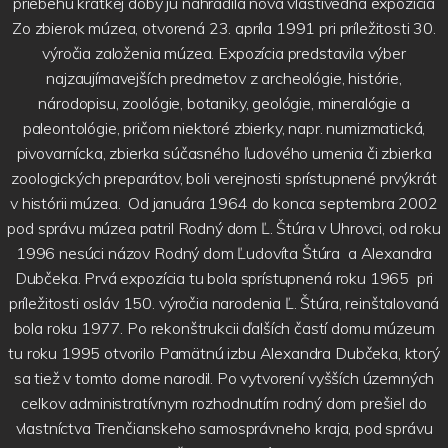
priebehu krátkej doby ju nahradila nová vlastivedná expozícia
Zo zbierok múzea, otvorená 23. apríla 1991 pri príležitosti 30.
výročia založenia múzea. Expozícia predstavila výber
najzaujímavejších predmetov z archeológie, histórie,
národopisu, zoológie, botaniky, geológie, mineralógie a
paleontológie, pričom niektoré zbierky, napr. numizmatická,
pivovarnícka, zbierka súčasného ľudového umenia či zbierka
zoologických preparátov, boli verejnosti sprístupnené prvýkrát
v histórii múzea. Od januára 1964 do konca septembra 2002
pod správu múzea patril Rodný dom Ľ. Štúra v Uhrovci, od roku
1996 nesúci názov Rodný dom Ľudovíta Štúra a Alexandra
Dubčeka. Prvá expozícia tu bola sprístupnená roku 1965 pri
príležitosti osláv 150. výročia narodenia Ľ. Štúra, reinštalovaná
bola roku 1977. Po rekonštrukcii ďalších častí domu múzeum
tu roku 1995 otvorilo Pamätnú izbu Alexandra Dubčeka, ktorý
sa tiež v tomto dome narodil. Po vytvorení vyšších územných
celkov administratívnym rozhodnutím rodný dom prešiel do
vlastníctva Trenčianskeho samosprávneho kraja, pod správu