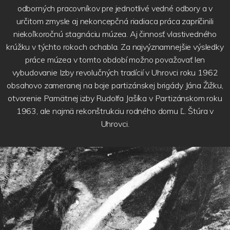
odborných pracovníkov pre jednotlivé vedné odbory a v
určitom zmysle aj nekoncepčná riadiaca práca zapríčinili
niekoľkoročnú stagnáciu múzea. Aj činnosť vlastivedného
krúžku v týchto rokoch ochabla. Za najvýznamnejšie výsledky
práce múzea v tomto období možno považovať len
vybudovanie Izby revolučných tradícií v Uhrovci roku 1962
obsahovo zameranej na boje partizánskej brigády Jána Žižku,
otvorenie Pamätnej izby Rudolfa Jašíka v Partizánskom roku
1963, ale najmä rekonštrukciu rodného domu Ľ. Štúra v
Uhrovci.