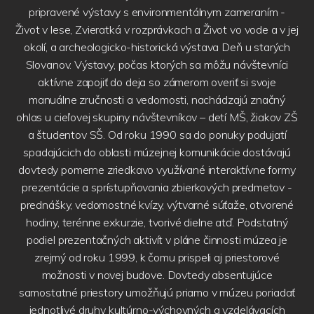
pripravené výstavy s environmentálnym zameraním -
Život v lese, Zvieratká v rozprávkach a Život vo vode a v jej
okolí, a archeologicko-historická výstava Deň u starých
Slovanov. Výstavy, počas ktorých sa môžu návštevníci
aktívne zapojiť do deja so zámerom overiť si svoje
manuálne zručnosti a vedomosti, nachádzajú značný
ohlas u cieľovej skupiny návštevníkov – detí MŠ, žiakov ZŠ
a študentov SŠ. Od roku 1990 sa do ponuky podujatí
spadajúcich do oblasti múzejnej komunikácie dostávajú
dovtedy pomerne zriedkavo využívané interaktívne formy
prezentácie a sprístupňovania zbierkových predmetov -
prednášky, vedomostné kvízy, výtvarné súťaže, otvorené
hodiny, terénne exkurzie, tvorivé dielne atď. Podstatný
podiel prezentačných aktivít v pláne činnosti múzea je
zrejmý od roku 1999, k čomu prispeli aj priestorové
možnosti v novej budove. Dovtedy absentujúce
samostatné priestory umožňujú priamo v múzeu poriadať
jednotlivé druhy kultúrno-výchovných a vzdelávacích