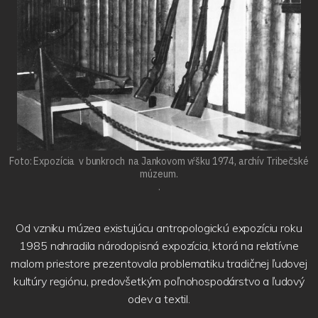
Foto: Expozícia v bunkroch na Jankovom vŕšku 1974, archív Tribečské
múzeum.
.
Od vzniku múzea existujúcu antropologickú expozíciu roku
1985 nahradila národopisná expozícia, ktorá na relatívne
malom priestore prezentovala problematiku tradičnej ľudovej
kultúry regiónu, predovšetkým poľnohospodárstvo a ľudový
odev a textil.