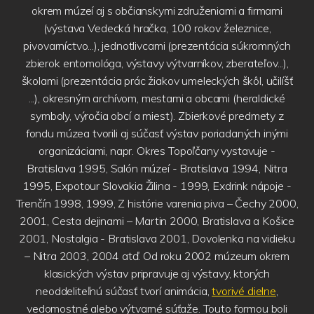
okrem múzeí aj s občianskymi združeniami a firmami
(výstava Vedecká hračka, 100 rokov železnice,
pivovarníctvo...), jednotlivcami (prezentácia súkromných
zbierok entomológa, výstavy výtvarníkov, zberateľov...),
školami (prezentácia prác žiakov umeleckých škôl, učilíšť
...), okresným archívom, mestami a obcami (heraldické
symboly, výročia obcí a miest). Zbierkové predmety z
fondu múzea tvorili aj súčasť výstav poriadaných inými
organizáciami, napr. Okres Topoľčany vystavuje -
Bratislava 1995, Salón múzeí - Bratislava 1994, Nitra
1995, Expotour Slovakia Žilina - 1999, Exdrink nápoje -
Trenčín 1998, 1999, Z histórie varenia piva – Čechy 2000,
2001, Cesta dejinami – Martin 2000, Bratislava a Košice
2001, Nostalgia - Bratislava 2001, Dovolenka na vidieku
– Nitra 2003, 2004 atď. Od roku 2002 múzeum okrem
klasických výstav pripravuje aj výstavy, ktorých
neoddeliteľnú súčasť tvorí animácia,
tvorivé dielne
,
vedomostné alebo výtvarné súťaže. Touto formou boli