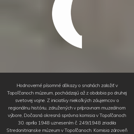
Hodnoverné písomné dôkazy o snahách založiť v
Topoľčanoch múzeum, pochádzajú až z obdobia po druhej
svetovej vojne. Z iniciatívy niekoľkých záujemcov o
regionálnu históriu, združených v prípravnom muzeálnom
výbore, Dočasná okresná správna komisia v Topoľčanoch
30. apríla 1948 uznesením č. 249/1948 zriadila
Stredonitrianske múzeum v Topoľčanoch. Komisia zároveň