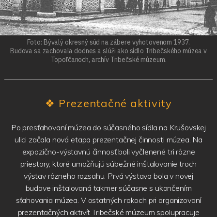
Foto: Bývalý okresný súd na zábere vyhotovenom 1937.
Budova sa zachovala dodnes a slúži ako sídlo Tribečského múzea v
Topoľčanoch, archív Tribečské múzeum.
❖
Prezentačné aktivity
Po presťahovaní múzea do súčasného sídla na Krušovskej
ulici začala nová etapa prezentačnej činnosti múzea. Na
expozično-výstavnú činnosť boli vyčlenené tri rôzne
priestory, ktoré umožňujú súbežné inštalovanie troch
výstav rôzneho rozsahu. Prvá výstava bola v novej
budove inštalovaná takmer súčasne s ukončením
sťahovania múzea. V ostatných rokoch pri organizovaní
prezentačných aktivít Tribečské múzeum spolupracuje