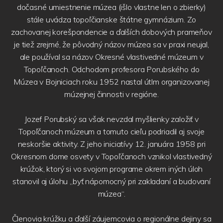
dočasné umiestnenie múzea (išlo vlastne len o zbierky)
stále uvádza topoľčianske štátne gymnázium. Zo
zachovanej korešpondencie a ďalších dobových prameňov
je tiež zrejmé, že pôvodný názov múzea sa v praxi neujal,
ale používal sa názov Okresné vlastivedné múzeum v
Topoľčanoch. Odchodom profesora Porubského do
Múzea v Bojniciach roku 1952 nastal útlm organizovanej
múzejnej činnosti v regióne.
Jozef Porubský sa však nevzdal myšlienky založiť v
Topoľčanoch múzeum a tomuto cieľu podriadil aj svoje
neskoršie aktivity. Z jeho iniciatívy 12. januára 1958 pri
Okresnom dome osvety v Topoľčanoch vznikol vlastivedný
krúžok, ktorý si vo svojom programe okrem iných úloh
stanovil aj úlohu „byť nápomocný pri zakladaní a budovaní
múzea“.
Členovia krúžku a ďalší záujemcovia o regionálne dejiny sa