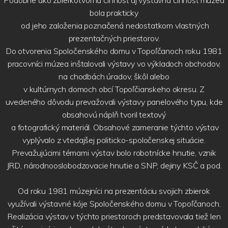
Podobne ako zbierkotvorná činnosť aj výstavná činnosť múzea
bola prakticky
od jeho založenia poznačená nedostatkom vlastných
prezentačných priestorov.
Do otvorenia Spoločenského domu v Topoľčanoch roku 1981
pracovníci múzea inštalovali výstavy vo výkladoch obchodov,
na chodbách úradov, škôl alebo
v kultúrnych domoch obcí Topoľčianskeho okresu. Z
uvedeného dôvodu prevažovali výstavy panelového typu, kde
obsahovú náplň tvoril textový
a fotografický materiál. Obsahové zameranie týchto výstav
vyplývalo z vtedajšej politicko-spoločenskej situácie.
Prevažujúcimi témami výstav bolo robotnícke hnutie, vznik
JRD, národnooslobodzovacie hnutie a SNP, dejiny KSČ a pod.
Od roku 1981 múzejníci na prezentáciu svojich zbierok
využívali výstavné kóje Spoločenského domu v Topoľčanoch.
Realizácia výstav v týchto priestoroch predstavovala tiež len