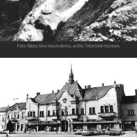
Foto: Nález klov mastodonta, archív Tribečské múzeum.