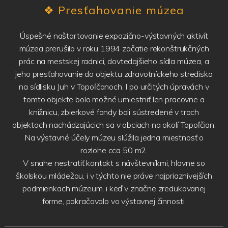
❖
Presťahovanie múzea
Úspešné naštartovanie expozično-výstavných aktivít
múzea prerušilo v roku 1994 začatie rekonštrukčných
prác na mestskej radnici, dovtedajšieho sídla múzea, a
jeho presťahovanie do objektu zdravotníckeho strediska
na sídlisku Juh v Topoľčanoch. I po určitých úpravách v
tomto objekte bolo možné umiestniť len pracovne a
knižnicu, zbierkové fondy boli sústredené v troch
objektoch nachádzajúcich sa v obciach na okolí Topoľčian.
Na výstavné účely múzeu slúžila jedna miestnosť o
rozlohe cca 50 m2.
V snahe nestratiť kontakt s návštevníkmi, hlavne so
školskou mládežou, i v týchto nie práve najpriaznivejších
podmienkach múzeum, i keď v značne zredukovanej
forme, pokračovalo vo výstavnej činnosti.