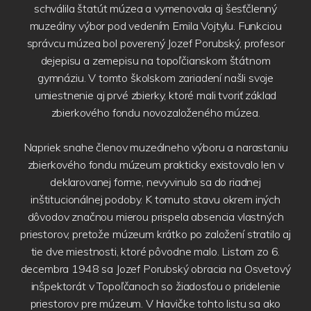
schválila štatút múzea a vymenovala aj šesťčlenný
muzeálny výbor pod vedením Emila Vojtylu. Funkciou
správcu múzea bol poverený Jozef Porubský, profesor
dejepisu a zemepisu na topoľčianskom štátnom
gymnáziu. V tomto školskom zariadení našli svoje
umiestnenie aj prvé zbierky, ktoré mali tvoriť základ
zbierkového fondu novozaloženého múzea.
Napriek snahe členov muzeálneho výboru a narastaniu
zbierkového fondu múzeum prakticky existovalo len v
deklarovanej forme, nevyvinulo sa do riadnej
inštitucionálnej podoby. K tomuto stavu okrem iných
dôvodov značnou mierou prispela absencia vlastných
priestorov, pretože múzeum krátko po založení stratilo aj
tie dve miestnosti, ktoré pôvodne malo. Listom zo 6.
decembra 1948 sa Jozef Porubský obracia na Osvetový
inšpektorát v Topoľčanoch so žiadosťou o pridelenie
priestorov pre múzeum. V hlavičke tohto listu sa ako